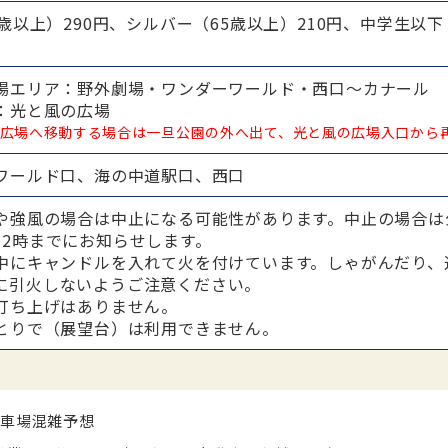
5歳以上）290円、シルバー（65歳以上）210円、中学生以
場エリア：野外劇場・ワンダーワールド・西口～カナール
：光と風の広場
広場へ移動する場合は一旦公園の外へ出て、光と風の広場入口から
ワールド口、海の中道駅口、西口
や強風の場合は中止になる可能性があります。中止の場合は
12時までにお知らせします。
中にキャンドルを入れて火を付けています。しゃがんだり、
に引火しないようご注意ください。
打ち上げはありません。
とりで（展望台）は利用できません。
駐車場混雑予想