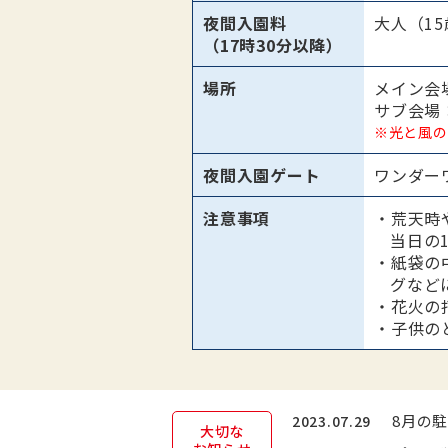
夜間入園料
大人（1
（17時30分以降）
場所
メイン会
サブ会場
※光と風の
夜間入園ゲート
ワンダー
注意事項
・荒天時
当日の
・紙袋の
グなど
・花火の
・子供の
8月の
2023.07.29
大切な