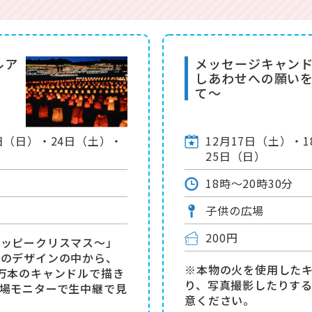
ルア
メッセージキャン
しあわせへの願い
て～
8日（日）・24日（土）・
12月17日（土）・
25日（日）
18時～20時30分
子供の広場
200円
ハッピークリスマス〜」
絵のデザインの中から、
※本物の火を使用した
万本のキャンドルで描き
り、写真撮影したりす
場モニターで生中継で見
意ください。