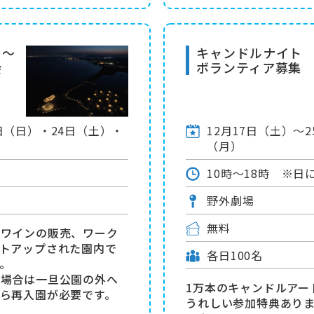
ト～
キャンドルナイト
会
ボランティア募集
8日（日）・24日（土）・
12月17日（土）〜
（月）
10時～18時 ※日
野外劇場
無料
トワインの販売、ワーク
トアップされた園内で
各日100名
。
る場合は一旦公園の外へ
1万本のキャンドルアー
ら再入園が必要です。
うれしい参加特典あり