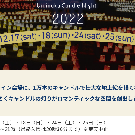
メイン会場に、
1万本のキャンドルで
壮大な地上絵を描く
めくキャンドルの灯りが
ロマンティックな空間を創出し
日（土）・18日（日）・24日（土）・25日（日）
分～21時（最終入園は20時30分まで）※荒天中止