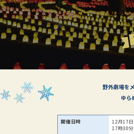
野外劇場を
ゆら
開催日時
12月17
17時30