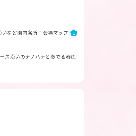
沿いなど園内各所：会場マップ
1
コース沿いのナノハナと奏でる春色