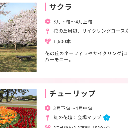
サクラ
3月下旬～4月上旬
花の丘周辺、サイクリングコース
1,600本
花の丘のネモフィラやサイクリングj
ハーモニー。
チューリップ
3月下旬～4月中旬
虹の花壇：会場マップ
4
37品種約3.3万球（830㎡）