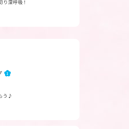
切り深呼吸！
プ
1
もう♪