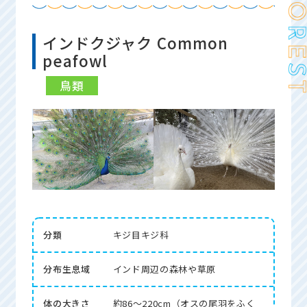
インドクジャク Common
peafowl
鳥類
分類
キジ目キジ科
分布生息域
インド周辺の森林や草原
体の大きさ
約86～220cm（オスの尾羽をふく