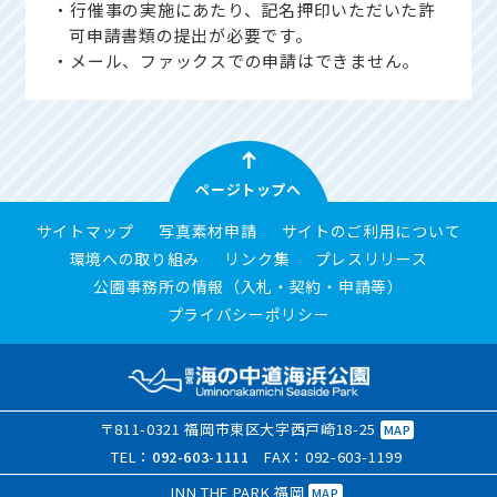
・行催事の実施にあたり、記名押印いただいた許
可申請書類の提出が必要です。
・メール、ファックスでの申請はできません。
ページトップへ
サイトマップ
写真素材申請
サイトのご利用について
環境への取り組み
リンク集
プレスリリース
公園事務所の情報（入札・契約・申請等）
プライバシーポリシー
〒811-0321 福岡市東区大字西戸崎18-25
MAP
TEL：
092-603-1111
FAX：092-603-1199
INN THE PARK 福岡
MAP