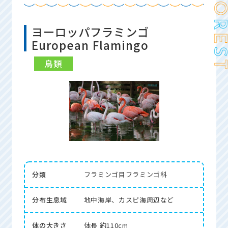
ヨーロッパフラミンゴ
European Flamingo
鳥類
分類
フラミンゴ目フラミンゴ科
分布生息域
地中海岸、カスピ海周辺など
体の大きさ
体長 約110cm