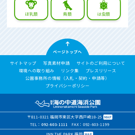
ほ乳類
鳥類
は虫類
ページトップへ
サイトマップ
写真素材申請
サイトのご利用について
環境への取り組み
リンク集
プレスリリース
公園事務所の情報（入札・契約・申請等）
プライバシーポリシー
〒811-0321 福岡市東区大字西戸崎18-25
MAP
TEL：
092-603-1111
FAX：092-603-1199
INN THE PARK 福岡
MAP