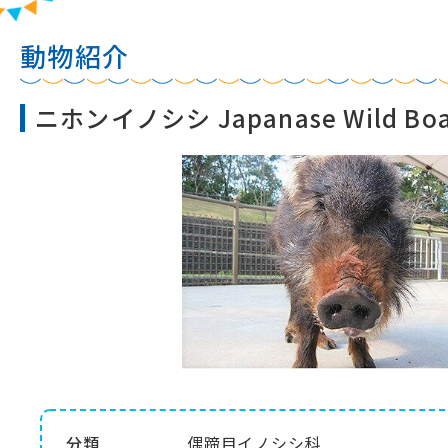
動物紹介
ニホンイノシシ Japanase Wild Boa
分類
偶蹄目イノシシ科