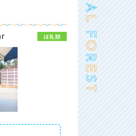
r
ほ乳類