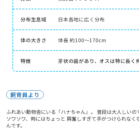
分布生息域
日本各地に広く分布
体の大きさ
体長 約100～170cm
特徴
牙状の歯があり、オスは特に長く
飼育員より
ふれあい動物舎にいる「ハナちゃん」。 普段は大人しいの
ソワソワ、時にはちょっと 興奮しすぎて手がつけられなく
んです。