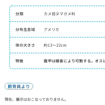
分類
カメ目ヌマガメ科
分布生息域
アメリカ
体の大きさ
約12～22cm
特徴
腹甲は蝶番により可動する。オス
飼育員より
現在、展示はおこなっておりません。