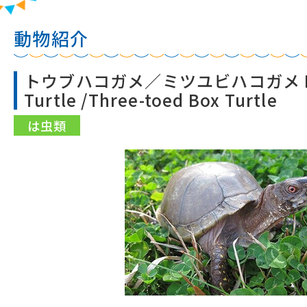
動物紹介
トウブハコガメ／ミツユビハコガメ Eas
Turtle /Three-toed Box Turtle
は虫類