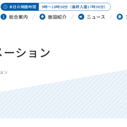
本日の開園時間
9時～18時30分（最終入園17時30分）
総合案内
施設紹介
ニュース
メーション
ョン