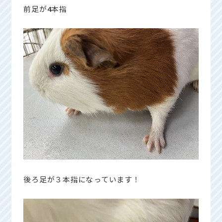
前足が
4
本指
後ろ足が３本指になっています！