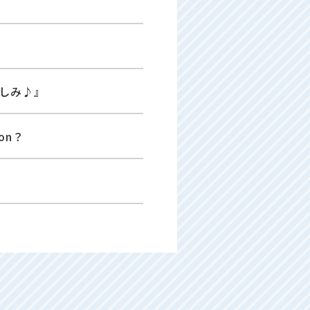
しみ♪』
on？