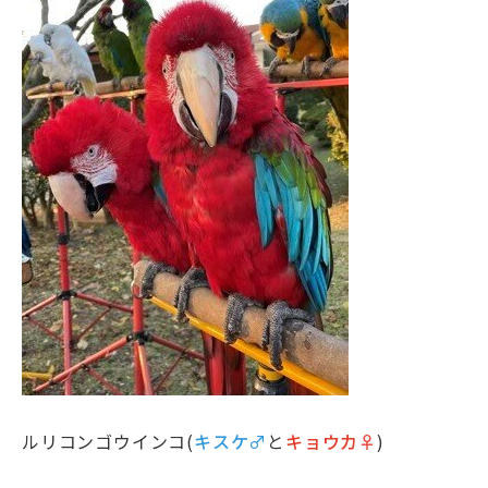
ルリコンゴウインコ(
キスケ♂
と
キョウカ♀
)