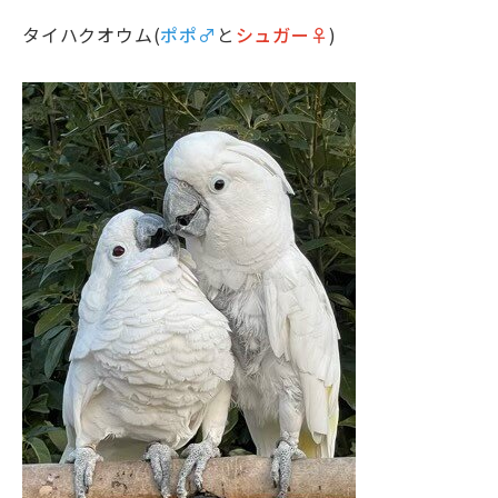
タイハクオウム(
ポポ♂
と
シュガー♀
)