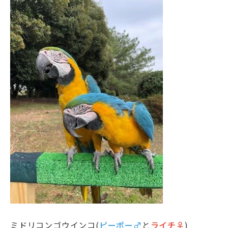
ミドリコンゴウインコ(
ピーポー♂
と
ライチ♀
)